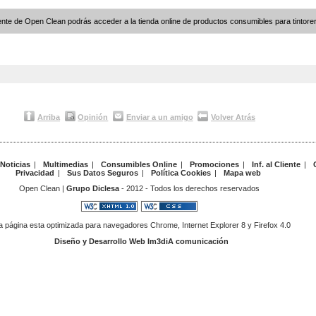
nte de Open Clean podrás acceder a la tienda online de productos consumibles para tintoreri
Arriba
Opinión
Enviar a un amigo
Volver Atrás
Noticias
|
Multimedias
|
Consumibles Online
|
Promociones
|
Inf. al Cliente
|
Privacidad
|
Sus Datos Seguros
|
Política Cookies
|
Mapa web
Open Clean |
Grupo Diclesa
- 2012 - Todos los derechos reservados
a página esta optimizada para navegadores Chrome, Internet Explorer 8 y Firefox 4.0
Diseño y Desarrollo Web Im3diA comunicación