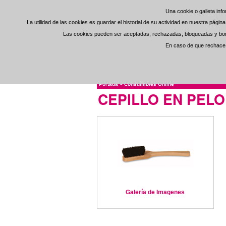
Una cookie o galleta in
Una cookie o galleta in
La utilidad de las cookies es guardar el historial de su actividad en nuestra pági
La utilidad de las cookies es guardar el historial de su actividad en nuestra pági
Las cookies pueden ser aceptadas, rechazadas, bloqueadas y borra
Las cookies pueden ser aceptadas, rechazadas, bloqueadas y borra
En caso de que rechace l
En caso de que rechace l
Portada
>
Consumibles Online
CEPILLO EN PEL
Galería de Imagenes