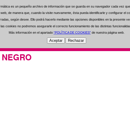
formática es un pequeño archivo de información que se guarda en su navegador cada vez que 
formática es un pequeño archivo de información que se guarda en su navegador cada vez que 
0 Artículos Seleccionados
0 €
na web, de manera que, cuando la visite nuevamente, ésta pueda identificarle y configurar el
na web, de manera que, cuando la visite nuevamente, ésta pueda identificarle y configurar el
das, según desee. Ello podrá hacerlo mediante las opciones disponibles en la presente ven
das, según desee. Ello podrá hacerlo mediante las opciones disponibles en la presente ven
Regístrese
Área de Usuarios
-
as cookies no podremos asegurarle el correcto funcionamiento de las distintas funcionalid
as cookies no podremos asegurarle el correcto funcionamiento de las distintas funcionalid
Más información en el apartado
Más información en el apartado
“POLÍTICA DE COOKIES”
“POLÍTICA DE COOKIES”
de nuestra página web.
de nuestra página web.
Open Clean
Experiencia
Inversión
Inf
O NEGRO