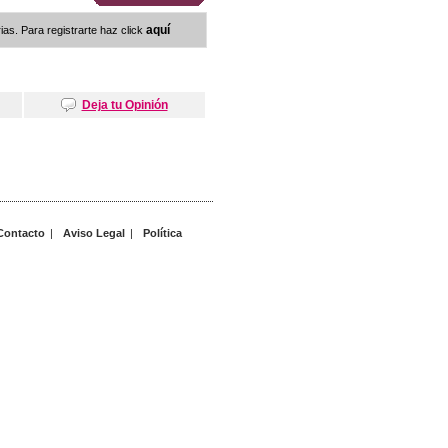
aquí
as. Para registrarte haz click
Deja tu Opinión
Contacto
|
Aviso Legal
|
Política