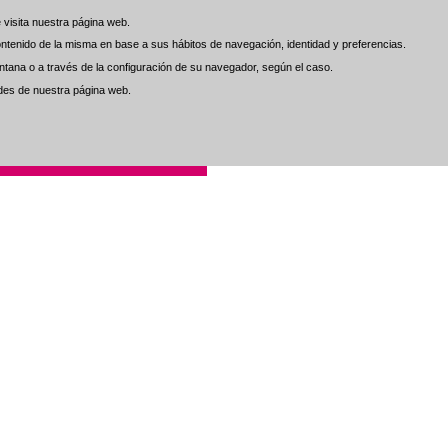
visita nuestra página web.
visita nuestra página web.
 contenido de la misma en base a sus hábitos de navegación, identidad y preferencias.
 contenido de la misma en base a sus hábitos de navegación, identidad y preferencias.
tana o a través de la configuración de su navegador, según el caso.
tana o a través de la configuración de su navegador, según el caso.
ades de nuestra página web.
ades de nuestra página web.
. al Cliente
Contacto