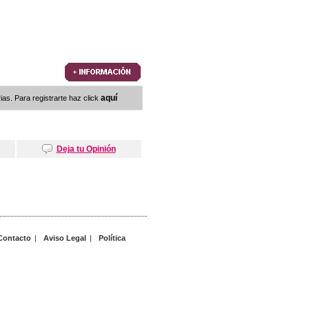
aquí
as. Para registrarte haz click
Deja tu Opinión
Contacto
|
Aviso Legal
|
Política