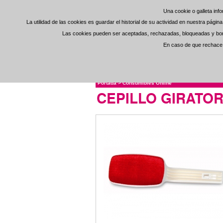
Una cookie o galleta in
Una cookie o galleta in
La utilidad de las cookies es guardar el historial de su actividad en nuestra pági
La utilidad de las cookies es guardar el historial de su actividad en nuestra pági
Las cookies pueden ser aceptadas, rechazadas, bloqueadas y borra
Las cookies pueden ser aceptadas, rechazadas, bloqueadas y borra
En caso de que rechace l
En caso de que rechace l
Portada
>
Consumibles Online
CEPILLO GIRATO