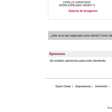
CEPILLO GIRATORIO
ATERCIOPELADO HENRY´S
Galería de Imagenes
¿Aún no te has registrado como cliente? Como clie
Opiniones
No existen opiniones para este elemento.
Open Clean
|
Experiencia
|
Inversión
|
Est