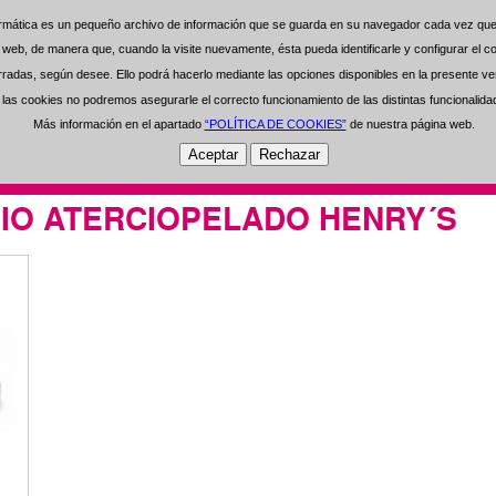
formática es un pequeño archivo de información que se guarda en su navegador cada vez que 
formática es un pequeño archivo de información que se guarda en su navegador cada vez que 
0 Artículos Seleccionados
0 €
na web, de manera que, cuando la visite nuevamente, ésta pueda identificarle y configurar el
na web, de manera que, cuando la visite nuevamente, ésta pueda identificarle y configurar el
das, según desee. Ello podrá hacerlo mediante las opciones disponibles en la presente ven
das, según desee. Ello podrá hacerlo mediante las opciones disponibles en la presente ven
Regístrese
Área de Usuarios
-
as cookies no podremos asegurarle el correcto funcionamiento de las distintas funcionalid
as cookies no podremos asegurarle el correcto funcionamiento de las distintas funcionalid
Más información en el apartado
Más información en el apartado
“POLÍTICA DE COOKIES”
“POLÍTICA DE COOKIES”
de nuestra página web.
de nuestra página web.
Open Clean
Experiencia
Inversión
Inf
RIO ATERCIOPELADO HENRY´S