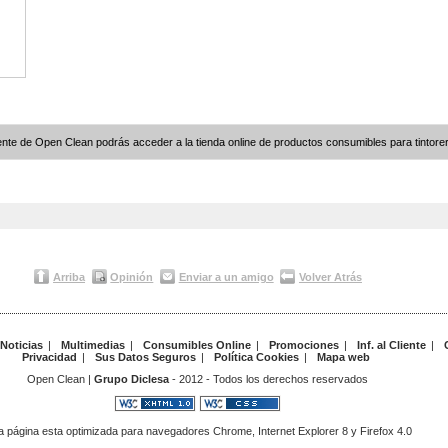
nte de Open Clean podrás acceder a la tienda online de productos consumibles para tintoreri
Arriba
Opinión
Enviar a un amigo
Volver Atrás
Noticias
|
Multimedias
|
Consumibles Online
|
Promociones
|
Inf. al Cliente
|
Privacidad
|
Sus Datos Seguros
|
Política Cookies
|
Mapa web
Open Clean |
Grupo Diclesa
- 2012 - Todos los derechos reservados
a página esta optimizada para navegadores Chrome, Internet Explorer 8 y Firefox 4.0