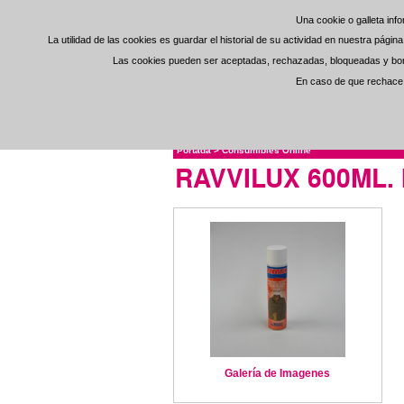
Una cookie o galleta in
Una cookie o galleta in
La utilidad de las cookies es guardar el historial de su actividad en nuestra pági
La utilidad de las cookies es guardar el historial de su actividad en nuestra pági
Las cookies pueden ser aceptadas, rechazadas, bloqueadas y borra
Las cookies pueden ser aceptadas, rechazadas, bloqueadas y borra
En caso de que rechace l
En caso de que rechace l
Portada
>
Consumibles Online
RAVVILUX 600ML. Ig
Galería de Imagenes