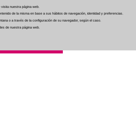
visita nuestra página web.
visita nuestra página web.
 contenido de la misma en base a sus hábitos de navegación, identidad y preferencias.
 contenido de la misma en base a sus hábitos de navegación, identidad y preferencias.
tana o a través de la configuración de su navegador, según el caso.
tana o a través de la configuración de su navegador, según el caso.
ades de nuestra página web.
ades de nuestra página web.
. al Cliente
Contacto