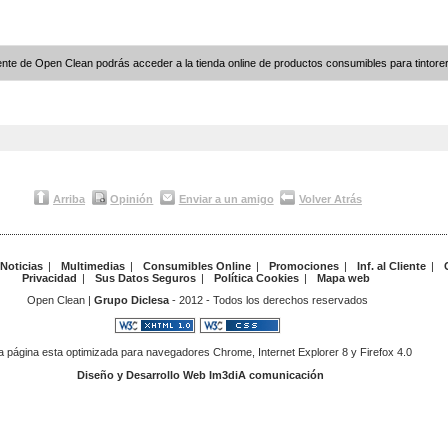
nte de Open Clean podrás acceder a la tienda online de productos consumibles para tintoreri
Arriba
Opinión
Enviar a un amigo
Volver Atrás
Noticias
|
Multimedias
|
Consumibles Online
|
Promociones
|
Inf. al Cliente
|
Privacidad
|
Sus Datos Seguros
|
Política Cookies
|
Mapa web
Open Clean |
Grupo Diclesa
- 2012 - Todos los derechos reservados
a página esta optimizada para navegadores Chrome, Internet Explorer 8 y Firefox 4.0
Diseño y Desarrollo Web Im3diA comunicación