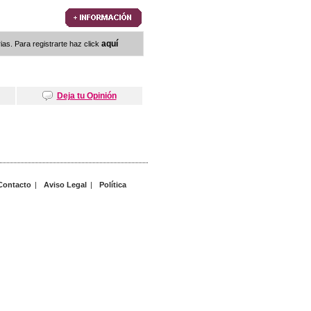
aquí
as. Para registrarte haz click
Deja tu Opinión
Contacto
|
Aviso Legal
|
Política