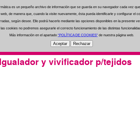
formática es un pequeño archivo de información que se guarda en su navegador cada vez que 
formática es un pequeño archivo de información que se guarda en su navegador cada vez que 
0 Artículos Seleccionados
0 €
na web, de manera que, cuando la visite nuevamente, ésta pueda identificarle y configurar el
na web, de manera que, cuando la visite nuevamente, ésta pueda identificarle y configurar el
das, según desee. Ello podrá hacerlo mediante las opciones disponibles en la presente ven
das, según desee. Ello podrá hacerlo mediante las opciones disponibles en la presente ven
Regístrese
Área de Usuarios
-
as cookies no podremos asegurarle el correcto funcionamiento de las distintas funcionalid
as cookies no podremos asegurarle el correcto funcionamiento de las distintas funcionalid
Más información en el apartado
Más información en el apartado
“POLÍTICA DE COOKIES”
“POLÍTICA DE COOKIES”
de nuestra página web.
de nuestra página web.
Open Clean
Experiencia
Inversión
Inf
ualador y vivificador p/tejidos