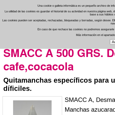
Una cookie o galleta informática es un pequeño archivo de in
Una cookie o galleta informática es un pequeño archivo de in
La utilidad de las cookies es guardar el historial de su actividad en nuestra página web,
La utilidad de las cookies es guardar el historial de su actividad en nuestra página web,
base a sus hábitos 
base a sus hábitos 
Regístrese
Área de
-
Las cookies pueden ser aceptadas, rechazadas, bloqueadas y borradas, según desee. Ello 
Las cookies pueden ser aceptadas, rechazadas, bloqueadas y borradas, según desee. Ello 
nav
nav
En caso de que rechace las cookies no podremos asegurarle el
En caso de que rechace las cookies no podremos asegurarle el
Open Clean
Más información en el apartad
Más información en el apartad
Portada
>
Consumibles Online
>
Limpieza en Seco
SMACC A 500 GRS. De
cafe,cocacola
Quitamanchas específicos para ut
díficiles.
SMACC A, Desmanc
Manchas azucarada