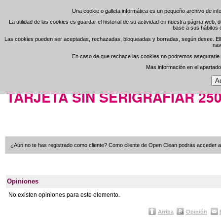
Una cookie o galleta informática es un pequeño archivo de in
Una cookie o galleta informática es un pequeño archivo de in
La utilidad de las cookies es guardar el historial de su actividad en nuestra página web,
La utilidad de las cookies es guardar el historial de su actividad en nuestra página web,
base a sus hábitos 
base a sus hábitos 
Regístrese
Área de
-
Las cookies pueden ser aceptadas, rechazadas, bloqueadas y borradas, según desee. Ello 
Las cookies pueden ser aceptadas, rechazadas, bloqueadas y borradas, según desee. Ello 
nav
nav
En caso de que rechace las cookies no podremos asegurarle el
En caso de que rechace las cookies no podremos asegurarle el
Open Clean
Más información en el apartad
Más información en el apartad
Portada
>
Consumibles Online
TARJETA SIN SERIGRAFIAR 25
¿Aún no te has registrado como cliente? Como cliente de Open Clean podrás acceder a la
Opiniones
No existen opiniones para este elemento.
Arriba
Opinión