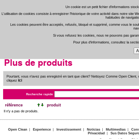
Un cookie est un petit fichier d'informations sto
Un cookie est un petit fichier d'informations sto
L'utilisation de cookies consiste à enregistrer l'historique de votre activité dans notre site 
L'utilisation de cookies consiste à enregistrer l'historique de votre activité dans notre site 
habitudes de navigatio
habitudes de navigatio
S'enregistrer
Zone 
-
Les cookies peuvent être acceptés, refusés, bloqué et supprimé, comme vous le souhaite
Les cookies peuvent être acceptés, refusés, bloqué et supprimé, comme vous le souhaite
nav
nav
Si vous refusez les cookies, nous ne pouvons pas garantir
Si vous refusez les cookies, nous ne pouvons pas garantir
Open Clean
Pour plus d'informations, consultez la secti
Pour plus d'informations, consultez la secti
Portada
>
Consumibles Online
Plus de produits
Pourtant, vous n'avez pas enregistré en tant que client? Nettoyez Comme Open Client, 
ici
cliquez
Recherche rapide
référence
produit
Il n'y a pas de produits.
Open Clean
|
Experience
|
Investissement
|
Noticias
|
Multimedias
|
Cons
Privacidad
|
Sus Datos Segur