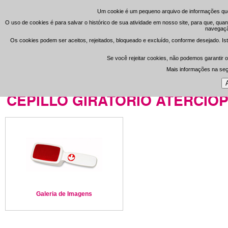
Um cookie é um pequeno arquivo de informações que
Um cookie é um pequeno arquivo de informações que
O uso de cookies é para salvar o histórico de sua atividade em nosso site, para que, qua
O uso de cookies é para salvar o histórico de sua atividade em nosso site, para que, qua
navegação
navegação
Registrar
Área de 
-
Os cookies podem ser aceitos, rejeitados, bloqueado e excluído, conforme desejado. Ist
Os cookies podem ser aceitos, rejeitados, bloqueado e excluído, conforme desejado. Ist
Se você rejeitar cookies, não podemos garantir o
Se você rejeitar cookies, não podemos garantir o
Open Clean
Mais informações na se
Mais informações na se
Portada
>
Consumibles Online
CEPILLO GIRATORIO ATERCIO
Galeria de Imagens