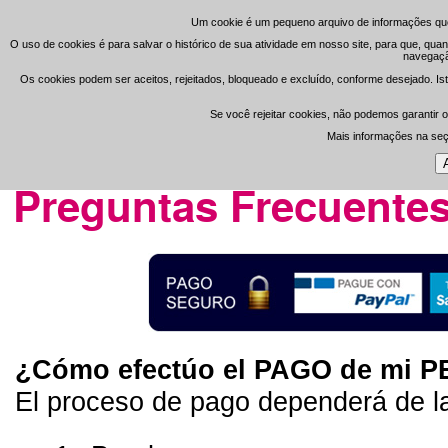
Um cookie é um pequeno arquivo de informações que
Um cookie é um pequeno arquivo de informações que
O uso de cookies é para salvar o histórico de sua atividade em nosso site, para que, qua
O uso de cookies é para salvar o histórico de sua atividade em nosso site, para que, qua
navegação
navegação
Registrar
Área de 
-
Os cookies podem ser aceitos, rejeitados, bloqueado e excluído, conforme desejado. Ist
Os cookies podem ser aceitos, rejeitados, bloqueado e excluído, conforme desejado. Ist
Se você rejeitar cookies, não podemos garantir o
Se você rejeitar cookies, não podemos garantir o
Open Clean
Mais informações na se
Mais informações na se
Portada
>
Inf. al Cliente
>
Preguntas Frecuentes
Preguntas Frecuente
¿Cómo efectúo el PAGO de mi 
El proceso de pago dependerá de la