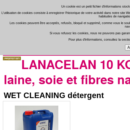
Un cookie est un petit fichier d'informations sto
Un cookie est un petit fichier d'informations sto
L'utilisation de cookies consiste à enregistrer l'historique de votre activité dans notre site 
L'utilisation de cookies consiste à enregistrer l'historique de votre activité dans notre site 
habitudes de navigatio
habitudes de navigatio
S'enregistrer
Zone 
-
Les cookies peuvent être acceptés, refusés, bloqué et supprimé, comme vous le souhaite
Les cookies peuvent être acceptés, refusés, bloqué et supprimé, comme vous le souhaite
nav
nav
Si vous refusez les cookies, nous ne pouvons pas garantir
Si vous refusez les cookies, nous ne pouvons pas garantir
Open Clean
Pour plus d'informations, consultez la secti
Pour plus d'informations, consultez la secti
Portada
>
Consumibles Online
LANACELAN 10 KGS
laine, soie et fibres n
WET CLEANING détergent