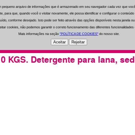
 pequeno arquivo de informações que é armazenado em seu navegador cada vez que você v
 pequeno arquivo de informações que é armazenado em seu navegador cada vez que você v
0 Artigos Selecionados
0 €
te, para que, quando você o visitar novamente, ele possa identificar e configurar o conteú
te, para que, quando você o visitar novamente, ele possa identificar e configurar o conteú
uído, conforme desejado. Isto pode ser feito através das opções disponíveis nesta janela 
uído, conforme desejado. Isto pode ser feito através das opções disponíveis nesta janela 
Registrar
Área de Usuários
-
eitar cookies, não podemos garantir o correto funcionamento das diferentes funcionalidades 
eitar cookies, não podemos garantir o correto funcionamento das diferentes funcionalidades 
Mais informações na seção
Mais informações na seção
"POLÍTICA DE COOKIES"
"POLÍTICA DE COOKIES"
do nosso site.
do nosso site.
Open Clean
Experiência
Investimento
KGS. Detergente para lana, seda