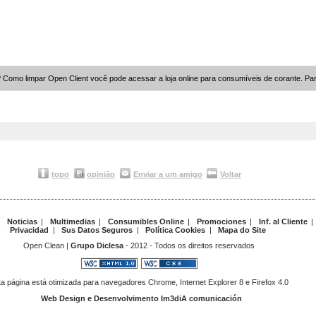
? Como limpar Open Client você pode acessar a loja online para consumíveis de corante. Pa
topo
opinião
Enviar a um amigo
Voltar
|
Noticias
|
Multimedias
|
Consumibles Online
|
Promociones
|
Inf. al Cliente
|
Privacidad
|
Sus Datos Seguros
|
Política Cookies
|
Mapa do Site
Open Clean |
Grupo Diclesa
- 2012 - Todos os direitos reservados
a página está otimizada para navegadores Chrome, Internet Explorer 8 e Firefox 4.0
Web Design e Desenvolvimento Im3diA comunicación