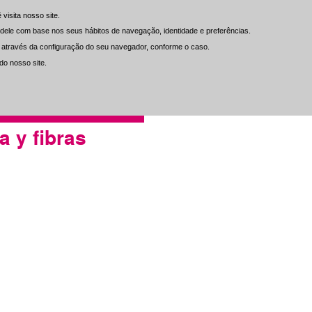
isita nosso site.
isita nosso site.
do dele com base nos seus hábitos de navegação, identidade e preferências.
do dele com base nos seus hábitos de navegação, identidade e preferências.
ou através da configuração do seu navegador, conforme o caso.
ou através da configuração do seu navegador, conforme o caso.
do nosso site.
do nosso site.
Inf. al Cliente
Contacto
 y fibras