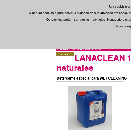
Um cookie é um
Um cookie é um
O uso de cookies é para salvar o histórico de sua atividade em nosso si
O uso de cookies é para salvar o histórico de sua atividade em nosso si
Os cookies podem ser aceitos, rejeitados, bloqueado e excl
Os cookies podem ser aceitos, rejeitados, bloqueado e excl
Se você rej
Se você rej
Portada
>
Consumibles Online
LANACLEAN 10 
naturales
Detergente especial para WET CLEANING