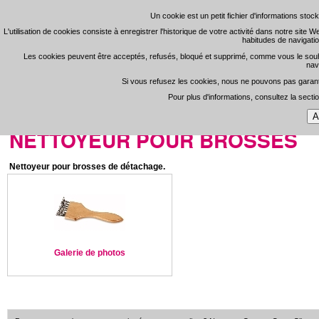
Un cookie est un petit fichier d'informations sto
Un cookie est un petit fichier d'informations sto
L'utilisation de cookies consiste à enregistrer l'historique de votre activité dans notre site 
L'utilisation de cookies consiste à enregistrer l'historique de votre activité dans notre site 
habitudes de navigatio
habitudes de navigatio
S'enregistrer
Zone 
-
Les cookies peuvent être acceptés, refusés, bloqué et supprimé, comme vous le souhaite
Les cookies peuvent être acceptés, refusés, bloqué et supprimé, comme vous le souhaite
nav
nav
Si vous refusez les cookies, nous ne pouvons pas garantir
Si vous refusez les cookies, nous ne pouvons pas garantir
Open Clean
Pour plus d'informations, consultez la secti
Pour plus d'informations, consultez la secti
Portada
>
Consumibles Online
>
Accesorios Tienda
NETTOYEUR POUR BROSSES
Nettoyeur pour brosses de détachage.
Galerie de photos