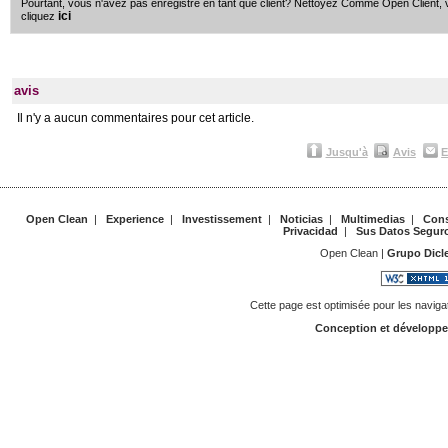
Pourtant, vous n'avez pas enregistré en tant que client? Nettoyez Comme Open Client, 
ici
cliquez
avis
Il n'y a aucun commentaires pour cet article.
Jusqu'à
Avis
E
Open Clean
|
Experience
|
Investissement
|
Noticias
|
Multimedias
|
Cons
Privacidad
|
Sus Datos Segur
Open Clean |
Grupo Dicl
Cette page est optimisée pour les naviga
Conception et développ