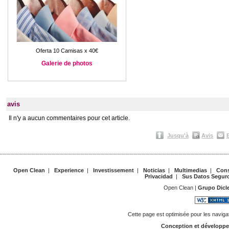
Oferta 10 Camisas x 40€
Galerie de photos
avis
Il n'y a aucun commentaires pour cet article.
Jusqu'à
Avis
Open Clean
|
Experience
|
Investissement
|
Noticias
|
Multimedias
|
Cons
Privacidad
|
Sus Datos Segur
Open Clean |
Grupo Dicl
Cette page est optimisée pour les naviga
Conception et développ