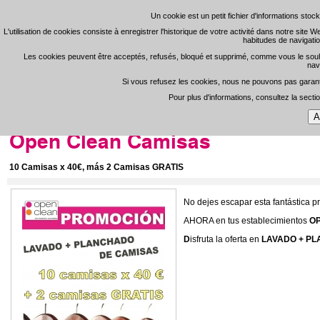
Un cookie est un petit fichier d'informations sto
Un cookie est un petit fichier d'informations sto
L'utilisation de cookies consiste à enregistrer l'historique de votre activité dans notre site 
L'utilisation de cookies consiste à enregistrer l'historique de votre activité dans notre site 
habitudes de navigatio
habitudes de navigatio
S'enregistrer
Zone 
-
Les cookies peuvent être acceptés, refusés, bloqué et supprimé, comme vous le souhaite
Les cookies peuvent être acceptés, refusés, bloqué et supprimé, comme vous le souhaite
nav
nav
Si vous refusez les cookies, nous ne pouvons pas garantir
Si vous refusez les cookies, nous ne pouvons pas garantir
Open Clean
Pour plus d'informations, consultez la secti
Pour plus d'informations, consultez la secti
Portada
>
Noticias
Open Clean Camisas
10 Camisas x 40€, más 2 Camisas GRATIS
No dejes escapar esta fantástica p
AHORA en tus establecimientos
OP
D
isfruta la oferta en
LAVADO + PL