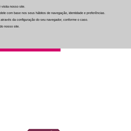
isita nosso site.
isita nosso site.
do dele com base nos seus hábitos de navegação, identidade e preferências.
do dele com base nos seus hábitos de navegação, identidade e preferências.
ou através da configuração do seu navegador, conforme o caso.
ou através da configuração do seu navegador, conforme o caso.
do nosso site.
do nosso site.
Inf. al Cliente
Contacto