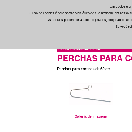
Um cookie é um
Um cookie é um
O uso de cookies é para salvar o histórico de sua atividade em nosso si
O uso de cookies é para salvar o histórico de sua atividade em nosso si
Os cookies podem ser aceitos, rejeitados, bloqueado e excl
Os cookies podem ser aceitos, rejeitados, bloqueado e excl
Se você rej
Se você rej
Portada
>
Consumibles Online
PERCHAS PARA C
Perchas para cortinas de 60 cm
Galeria de Imagens