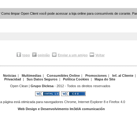
? Como limpar Open Client você pode acessar a loja online para consumíveis de corante. Pa
topo
opinião
Enviar a um amigo
Voltar
|
Noticias
|
Multimedias
|
Consumibles Online
|
Promociones
|
Inf. al Cliente
|
Privacidad
|
Sus Datos Seguros
|
Política Cookies
|
Mapa do Site
Open Clean |
Grupo Diclesa
- 2012 - Todos os direitos reservados
a página está otimizada para navegadores Chrome, Internet Explorer 8 e Firefox 4.0
Web Design e Desenvolvimento Im3diA comunicación