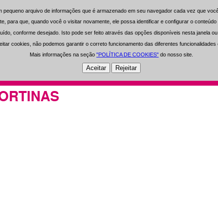
 pequeno arquivo de informações que é armazenado em seu navegador cada vez que você v
 pequeno arquivo de informações que é armazenado em seu navegador cada vez que você v
0 Artigos Selecionados
0 €
te, para que, quando você o visitar novamente, ele possa identificar e configurar o conteú
te, para que, quando você o visitar novamente, ele possa identificar e configurar o conteú
uído, conforme desejado. Isto pode ser feito através das opções disponíveis nesta janela 
uído, conforme desejado. Isto pode ser feito através das opções disponíveis nesta janela 
Registrar
Área de Usuários
-
eitar cookies, não podemos garantir o correto funcionamento das diferentes funcionalidades 
eitar cookies, não podemos garantir o correto funcionamento das diferentes funcionalidades 
Mais informações na seção
Mais informações na seção
"POLÍTICA DE COOKIES"
"POLÍTICA DE COOKIES"
do nosso site.
do nosso site.
Open Clean
Experiência
Investimento
ORTINAS