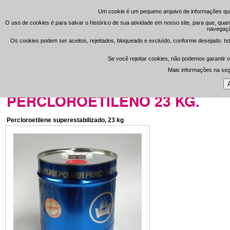
Um cookie é um pequeno arquivo de informações que
Um cookie é um pequeno arquivo de informações que
O uso de cookies é para salvar o histórico de sua atividade em nosso site, para que, qua
O uso de cookies é para salvar o histórico de sua atividade em nosso site, para que, qua
navegação
navegação
Registrar
Área de 
-
Os cookies podem ser aceitos, rejeitados, bloqueado e excluído, conforme desejado. Ist
Os cookies podem ser aceitos, rejeitados, bloqueado e excluído, conforme desejado. Ist
Se você rejeitar cookies, não podemos garantir o
Se você rejeitar cookies, não podemos garantir o
Open Clean
Mais informações na se
Mais informações na se
Portada
>
Consumibles Online
PERCLOROETILENO 23 KG.
Percloroetilene superestabilizado, 23 kg