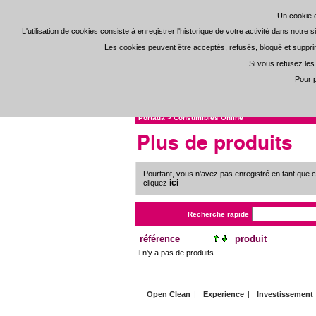
Un cookie e
Un cookie e
L'utilisation de cookies consiste à enregistrer l'historique de votre activité dans notre
L'utilisation de cookies consiste à enregistrer l'historique de votre activité dans notre
Les cookies peuvent être acceptés, refusés, bloqué et supprimé
Les cookies peuvent être acceptés, refusés, bloqué et supprimé
Si vous refusez les
Si vous refusez les
Pour p
Pour p
Portada
>
Consumibles Online
Plus de produits
Pourtant, vous n'avez pas enregistré en tant que 
ici
cliquez
Recherche rapide
référence
produit
Il n'y a pas de produits.
Open Clean
|
Experience
|
Investissement