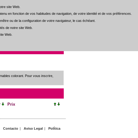
otre site Web.
otre site Web.
contenu en fonction de vos habitudes de navigation, de votre identité et de vos préférences.
contenu en fonction de vos habitudes de navigation, de votre identité et de vos préférences.
nêtre ou de la configuration de votre navigateur, le cas échéant.
nêtre ou de la configuration de votre navigateur, le cas échéant.
tés de notre site Web.
tés de notre site Web.
ite Web.
ite Web.
Inf. al Cliente
Contacto
ables colorant. Pour vous inscrire,
Prix
|
Contacto
|
Aviso Legal
|
Política