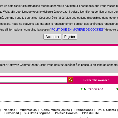
st un petit fichier d'informations stocké dans votre navigateur chaque fois que vous visitez n
st un petit fichier d'informations stocké dans votre navigateur chaque fois que vous visitez n
0 Sélection d'articles
0 €
 site Web, afin que, lorsque vous le visiterez à nouveau, il puisse identifier et configurer son 
 site Web, afin que, lorsque vous le visiterez à nouveau, il puisse identifier et configurer son 
, comme vous le souhaitez. Cela peut être fait à l'aide des options disponibles dans cette fe
, comme vous le souhaitez. Cela peut être fait à l'aide des options disponibles dans cette fe
S'enregistrer
Zone utilisateur
-
 cookies, nous ne pouvons pas garantir le fonctionnement correct des différentes fonctionnali
 cookies, nous ne pouvons pas garantir le fonctionnement correct des différentes fonctionnali
lus d'informations, consultez la section
lus d'informations, consultez la section
"POLITIQUE EN MATIÈRE DE COOKIES"
"POLITIQUE EN MATIÈRE DE COOKIES"
de notre s
de notre s
Open Clean
Experience
Investissement
client? Nettoyez Comme Open Client, vous pouvez accéder à la boutique en ligne de consomm
Recherche avancée
fabricant
|
Noticias
|
Multimedias
|
Consumibles Online
|
Promociones
|
Inf. al Cliente
Privacidad
|
Sus Datos Seguros
|
Política Cookies
|
Plan du Site